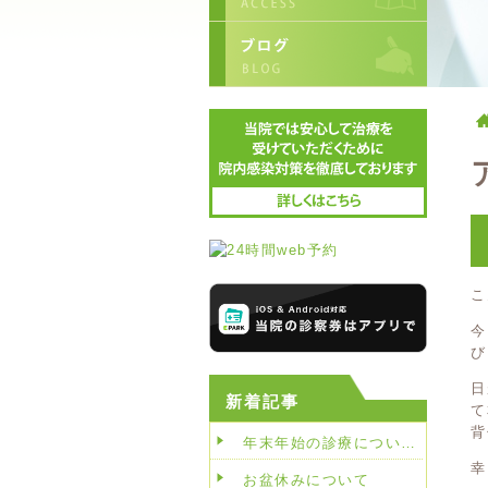
こ
今
び
日
新着記事
て
背
年末年始の診療につい…
幸
お盆休みについて