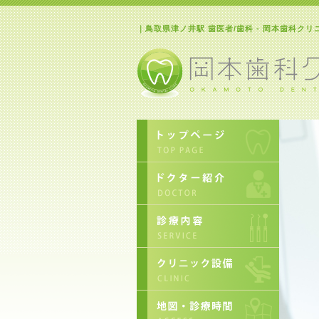
｜鳥取県津ノ井駅 歯医者/歯科 - 岡本歯科クリ