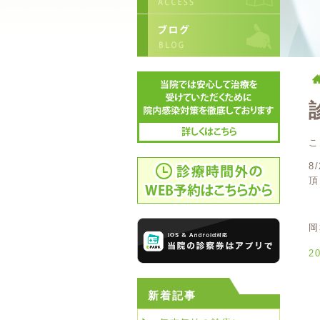
こ
8
頂
岡
2
新着記事