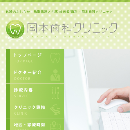
休診のおしらせ｜鳥取県津ノ井駅 歯医者/歯科 - 岡本歯科クリニック